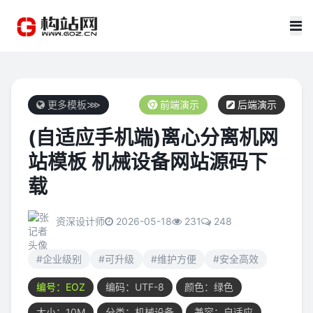
更多模板⋙
前端演示
后端演示
(自适应手机端)离心分离机网
站模板 机械设备网站源码下
载
资深设计师
2026-05-18
231
248
#企业级别
#可升级
#维护方便
#安全高效
编号：EOZ
编码：UTF-8
颜色：绿色
大小：10M
分类：机械设备
兼容：自适应